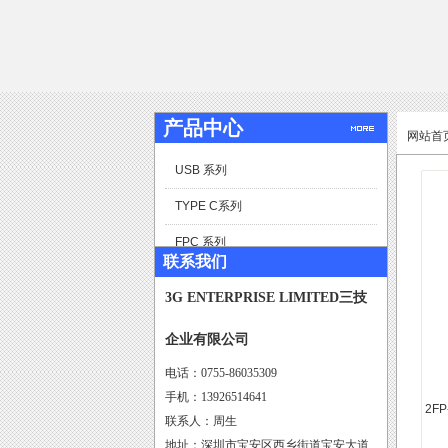
产品中心
>
网站首
USB 系列
TYPE C系列
FPC 系列
联系我们
排针系列
3G ENTERPRISE LIMITED三技
排母系列
企业有限公司
Wafer 系列
电话：0755-86035309
简牛-牛角系列
手机：13926514641
2FP
联系人：周生
耳机座系列
地址：深圳市宝安区西乡街道宝安大道